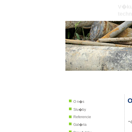
V�ku
Ign�c T�th
techn
�vod
Inform�cie
O
O n�s
Slu�by
Referencie
* 
Gal�ria