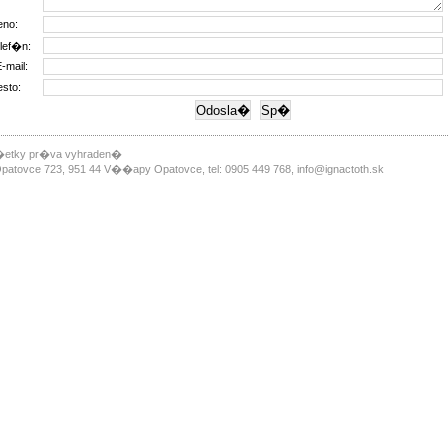
no:
lef�n:
E-mail:
sto:
�etky pr�va vyhraden�
vce 723, 951 44 V��apy Opatovce, tel: 0905 449 768, info@ignactoth.sk