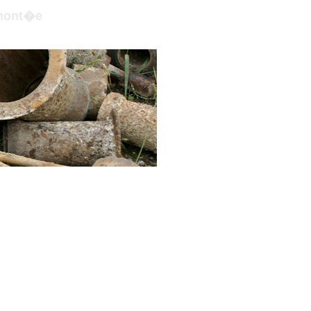
mont�e