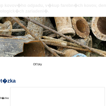
p kovov�ho odpadu, v�kup farebn�ch kovov, de
ologick�ch zariadeni�.
Novinky
Ot?zky
t�zka
Ot�zka: