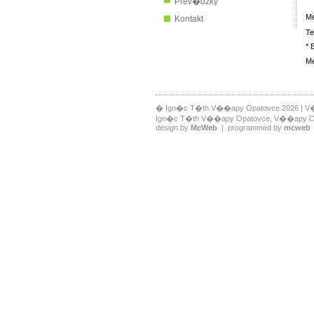
Prev�dzky
Me
Kontakt
Te
* 
Me
� Ign�c T�th V��apy Opatovce 2026 | V
Ign�c T�th V��apy Opatovce, V��apy Opato
design by
McWeb
| programmed by
mcweb